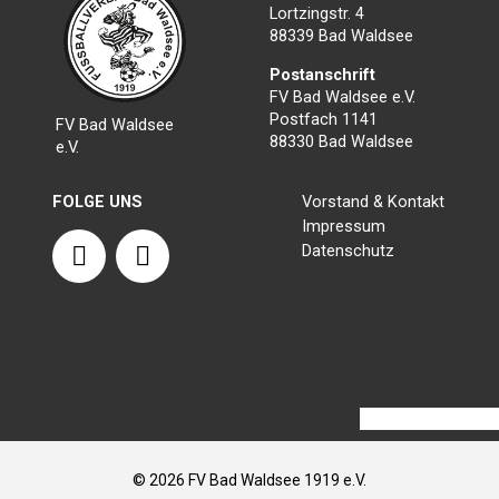
Lortzingstr. 4
88339 Bad Waldsee
Postanschrift
FV Bad Waldsee e.V.
Postfach 1141
FV Bad Waldsee
88330 Bad Waldsee
e.V.
FOLGE UNS
Vorstand & Kontakt
Impressum
F
I
Datenschutz
a
n
c
s
e
t
b
a
o
g
o
r
k
a
m
© 2026 FV Bad Waldsee 1919 e.V.