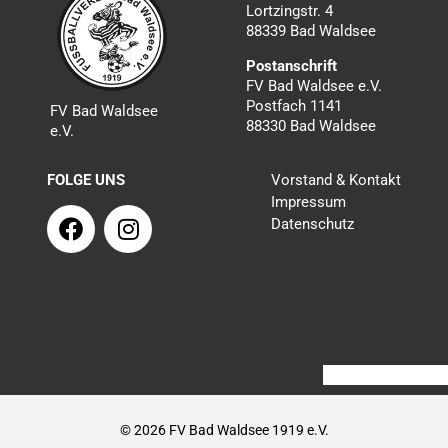
Lortzingstr. 4
88339 Bad Waldsee
Postanschrift
FV Bad Waldsee e.V.
Postfach 1141
FV Bad Waldsee
88330 Bad Waldsee
e.V.
FOLGE UNS
Vorstand & Kontakt
Impressum
F
I
Datenschutz
a
n
c
s
e
t
b
a
o
g
o
r
k
a
m
© 2026 FV Bad Waldsee 1919 e.V.