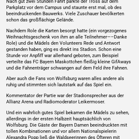
Nach gut zwei Stunden Fahrt parkte der Tross auf dem
Parkplatz vor dem Campus und staunte erst mal, ob des
beeindruckenden Bauwerks. Viele Zuschauer bevölkerten
schon das großflächige Gelände.
Nachdem Role die Karten besorgt hatte (ein vorgezogenes
Weihnachtsgeschenk von ihm an alle Teilnehmer—–Danke
Role) und die Mädels den Volunteers Rede und Antwort
gestanden haben, ging es direkt ins Stadion. Schon eine
Stunde vor Anpfiff war allerhand geboten, zum Beispiel
verteilte das FC Bayern Maskottchen fleißig kleine GifAways
und die Fahnenträger schwangen auf dem Feld ihre Fahnen.
Aber auch die Fans von Wolfsburg waren alles andere als
ruhig und stimmten sich lautstark auf das Spiel ein.
Kommentator der Partie war der Stadionsprecher aus der
Allianz Arena und Radiomoderator Leikermoser.
Und ein wahrlich gutes Spiel bekamen die Mädels zu sehen,
allerdings in der ersten Halbzeit hauptsächlich von
Wolfsburg. Die Gäste der Bayern Damen beeindruckten mit
tollen Kombinationen und vor allem Nationalspielerin
Alexandra Popp ließ die Waldseerinnen des Öfteren mit