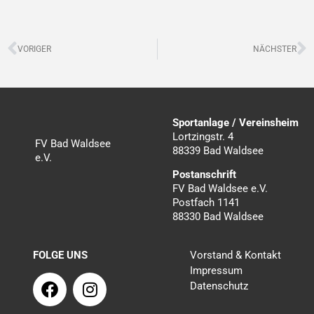
Zurück
N
VORIGER
NÄCHSTER
Sportanlage / Vereinsheim
Lortzingstr. 4
FV Bad Waldsee
88339 Bad Waldsee
e.V.
Postanschrift
FV Bad Waldsee e.V.
Postfach 1141
88330 Bad Waldsee
FOLGE UNS
Vorstand & Kontakt
Impressum
F
I
Datenschutz
a
n