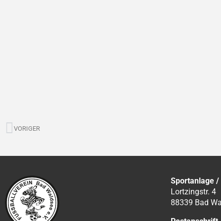
Zurück
VORIGER
Sportanlage /
Lortzingstr. 4
88339 Bad Wa