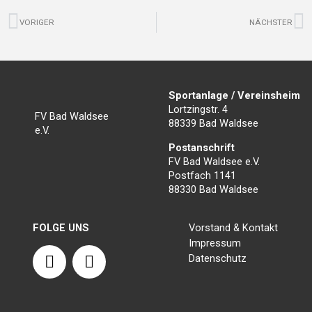
Zurück
N
VORIGER
NÄCHSTER
Sportanlage / Vereinsheim
Lortzingstr. 4
FV Bad Waldsee
88339 Bad Waldsee
e.V.
Postanschrift
FV Bad Waldsee e.V.
Postfach 1141
88330 Bad Waldsee
FOLGE UNS
Vorstand & Kontakt
Impressum
F
I
Datenschutz
a
n
c
s
e
t