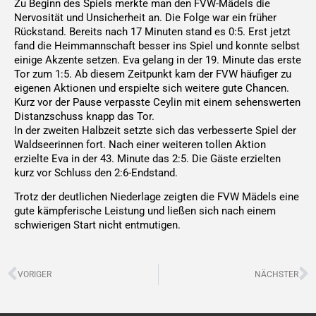
Zu Beginn des Spiels merkte man den FVW-Mädels die
Nervosität und Unsicherheit an. Die Folge war ein früher
Rückstand. Bereits nach 17 Minuten stand es 0:5. Erst jetzt
fand die Heimmannschaft besser ins Spiel und konnte selbst
einige Akzente setzen. Eva gelang in der 19. Minute das erste
Tor zum 1:5. Ab diesem Zeitpunkt kam der FVW häufiger zu
eigenen Aktionen und erspielte sich weitere gute Chancen.
Kurz vor der Pause verpasste Ceylin mit einem sehenswerten
Distanzschuss knapp das Tor.
In der zweiten Halbzeit setzte sich das verbesserte Spiel der
Waldseerinnen fort. Nach einer weiteren tollen Aktion
erzielte Eva in der 43. Minute das 2:5. Die Gäste erzielten
kurz vor Schluss den 2:6-Endstand.
Trotz der deutlichen Niederlage zeigten die FVW Mädels eine
gute kämpferische Leistung und ließen sich nach einem
schwierigen Start nicht entmutigen.
Zurück
N
VORIGER
NÄCHSTER