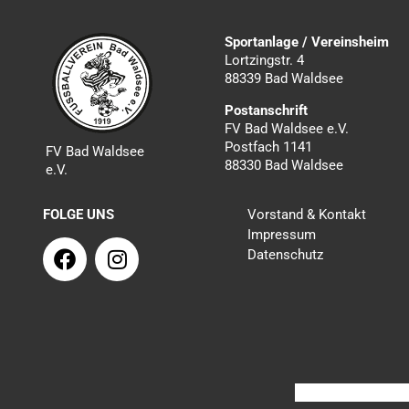
Sportanlage / Vereinsheim
Lortzingstr. 4
88339 Bad Waldsee
Postanschrift
FV Bad Waldsee e.V.
Postfach 1141
FV Bad Waldsee
88330 Bad Waldsee
e.V.
FOLGE UNS
Vorstand & Kontakt
Impressum
F
I
Datenschutz
a
n
c
s
e
t
b
a
o
g
o
r
k
a