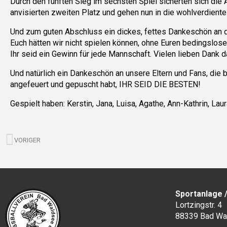
Durch den fünften Sieg im sechsten Spiel sicherten sich di
anvisierten zweiten Platz und gehen nun in die wohlverdient
Und zum guten Abschluss ein dickes, fettes Dankeschön an d
Euch hätten wir nicht spielen können, ohne Euren bedingslosen
Ihr seid ein Gewinn für jede Mannschaft. Vielen lieben Dank d
Und natürlich ein Dankeschön an unsere Eltern und Fans, die 
angefeuert und gepuscht habt, IHR SEID DIE BESTEN!
Gespielt haben: Kerstin, Jana, Luisa, Agathe, Ann-Kathrin, Lau
Zurück
VORIGER
Sportanlage 
Lortzingstr. 4
88339 Bad Wa