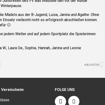
e A-Juniorinnen des FV Bad Waldsee den vor der Runde
e Winterpause.
ie Mädels aus der B-Jugend, Luisa, Janina und Agathe. Ohne
 Einsatz vielleicht nicht so erfolgreich abschließen können.
afür 🙂
bei jedem Wetter und auf jedem Sportplatz die Spielerinnen
ra W., Laura Oe., Sophie, Hannah, Janina und Leonie
N
NÄCHSTER
/ Vereinsheim
FOLGE UNS
F
I
ldsee
a
n