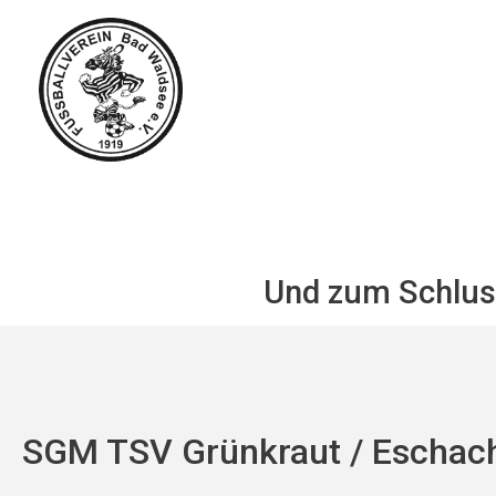
Zum
Inhalt
springen
Und zum Schluss
SGM TSV Grünkraut / Eschach 