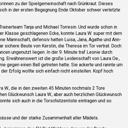
orinnen zu der Spielgemeinschaft nach Grünkraut. Dieses
e sich in der ersten Begegnung Ende Oktober schwer verletzte
rainerteam Tanja und Michael Torresin. Und wurde schon in
iner Klasse geschlagenen Ecke, konnte Laura W. super mit dem
ne Mannschaft, defensiv hatten Luisa, Jana, Agathe und Ann-
r sichere Beute von Kerstin, die Theresa im Tor vertrat. Doch
ncen ungenutzt liegen. In der 9. Minute traf Leonie durch
ng. Erwähnenswert ist die große Leidenschaft von Laura Oe.,
e gegen einen Ball getreten hatte. Sie ackerte und rannte um
 der Erfolg wollte sich einfach nicht einstellen. Kopf hoch
ra W., die in den zweiten 45 Minuten nochmals 2 Tore
ichen Glückwunsch Laura W., aber auch herzlichen Glückwunsch
onnte sich auch in die Torschützenliste eintragen und so
pässe und der starke Zusammenhalt aller Mädels.