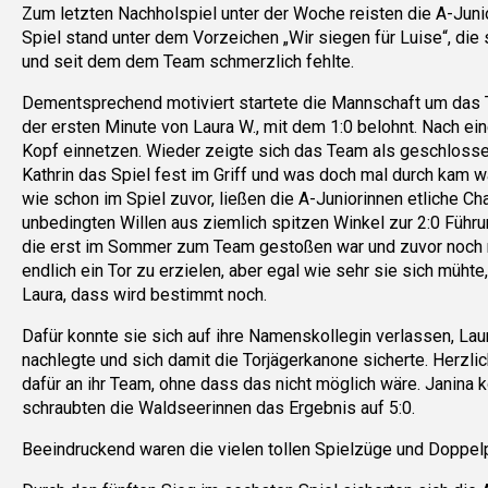
Zum letzten Nachholspiel unter der Woche reisten die A-Juni
Spiel stand unter dem Vorzeichen „Wir siegen für Luise“, di
und seit dem dem Team schmerzlich fehlte.
Dementsprechend motiviert startete die Mannschaft um das T
der ersten Minute von Laura W., mit dem 1:0 belohnt. Nach e
Kopf einnetzen. Wieder zeigte sich das Team als geschlosse
Kathrin das Spiel fest im Griff und was doch mal durch kam wa
wie schon im Spiel zuvor, ließen die A-Juniorinnen etliche Cha
unbedingten Willen aus ziemlich spitzen Winkel zur 2:0 Führu
die erst im Sommer zum Team gestoßen war und zuvor noch ni
endlich ein Tor zu erzielen, aber egal wie sehr sie sich mühte,
Laura, dass wird bestimmt noch.
Dafür konnte sie sich auf ihre Namenskollegin verlassen, Lau
nachlegte und sich damit die Torjägerkanone sicherte. Herzl
dafür an ihr Team, ohne dass das nicht möglich wäre. Janina k
schraubten die Waldseerinnen das Ergebnis auf 5:0.
Beeindruckend waren die vielen tollen Spielzüge und Doppel