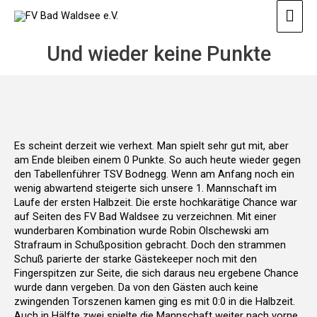
Zum
Hau
Inhalt
springen
Und wieder keine Punkte
Es scheint derzeit wie verhext. Man spielt sehr gut mit, aber
am Ende bleiben einem 0 Punkte. So auch heute wieder gegen
den Tabellenführer TSV Bodnegg. Wenn am Anfang noch ein
wenig abwartend steigerte sich unsere 1. Mannschaft im
Laufe der ersten Halbzeit. Die erste hochkarätige Chance war
auf Seiten des FV Bad Waldsee zu verzeichnen. Mit einer
wunderbaren Kombination wurde Robin Olschewski am
Strafraum in Schußposition gebracht. Doch den strammen
Schuß parierte der starke Gästekeeper noch mit den
Fingerspitzen zur Seite, die sich daraus neu ergebene Chance
wurde dann vergeben. Da von den Gästen auch keine
zwingenden Torszenen kamen ging es mit 0:0 in die Halbzeit.
Auch in Hälfte zwei spielte die Mannschaft weiter nach vorne.