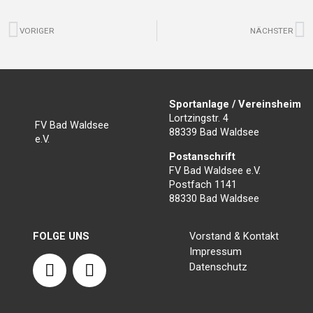
Zurück
N
VORIGER
NÄCHSTER
Sportanlage / Vereinsheim
Lortzingstr. 4
FV Bad Waldsee
88339 Bad Waldsee
e.V.
Postanschrift
FV Bad Waldsee e.V.
Postfach 1141
88330 Bad Waldsee
FOLGE UNS
Vorstand & Kontakt
Impressum
F
I
Datenschutz
a
n
c
s
e
t