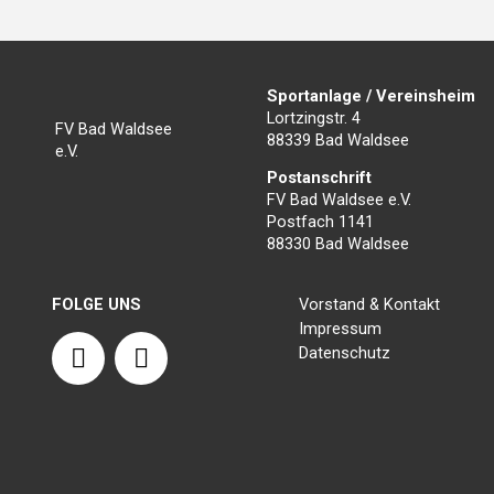
Sportanlage / Vereinsheim
Lortzingstr. 4
FV Bad Waldsee
88339 Bad Waldsee
e.V.
Postanschrift
FV Bad Waldsee e.V.
Postfach 1141
88330 Bad Waldsee
FOLGE UNS
Vorstand & Kontakt
Impressum
F
I
Datenschutz
a
n
c
s
e
t
b
a
o
g