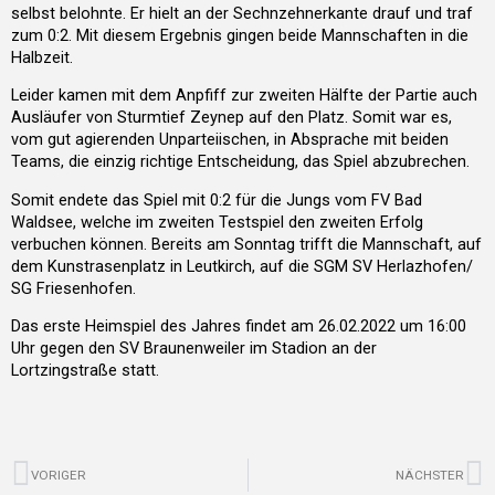
selbst belohnte. Er hielt an der Sechnzehnerkante drauf und traf
zum 0:2. Mit diesem Ergebnis gingen beide Mannschaften in die
Halbzeit.
Leider kamen mit dem Anpfiff zur zweiten Hälfte der Partie auch
Ausläufer von Sturmtief Zeynep auf den Platz. Somit war es,
vom gut agierenden Unparteiischen, in Absprache mit beiden
Teams, die einzig richtige Entscheidung, das Spiel abzubrechen.
Somit endete das Spiel mit 0:2 für die Jungs vom FV Bad
Waldsee, welche im zweiten Testspiel den zweiten Erfolg
verbuchen können. Bereits am Sonntag trifft die Mannschaft, auf
dem Kunstrasenplatz in Leutkirch, auf die SGM SV Herlazhofen/
SG Friesenhofen.
Das erste Heimspiel des Jahres findet am 26.02.2022 um 16:00
Uhr gegen den SV Braunenweiler im Stadion an der
Lortzingstraße statt.
Zurück
N
VORIGER
NÄCHSTER