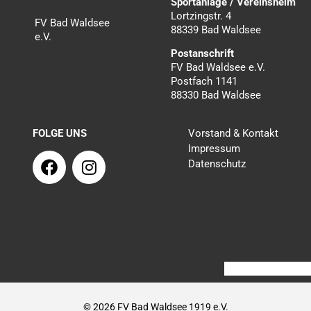
Sportanlage / Vereinsheim
Lortzingstr. 4
FV Bad Waldsee
88339 Bad Waldsee
e.V.
Postanschrift
FV Bad Waldsee e.V.
Postfach 1141
88330 Bad Waldsee
FOLGE UNS
Vorstand & Kontakt
Impressum
F
I
Datenschutz
a
n
c
s
e
t
b
a
o
g
o
r
k
a
m
© 2026 FV Bad Waldsee 1919 e.V.