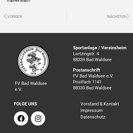
Trainerteam
Zurück
N
VORIGER
NÄCHSTER
Sportanlage / Vereinsheim
Lortzingstr. 4
88339 Bad Waldsee
Postanschrift
FV Bad Waldsee e.V.
Postfach 1141
FV Bad Waldsee
88330 Bad Waldsee
e.V.
FOLGE UNS
Vorstand & Kontakt
Impressum
F
I
Datenschutz
a
n
c
s