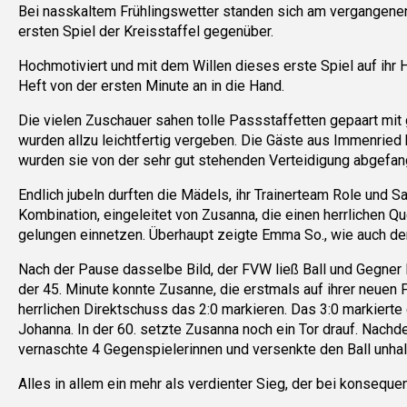
Bei nasskaltem Frühlingswetter standen sich am vergangen
ersten Spiel der Kreisstaffel gegenüber.
Hochmotiviert und mit dem Willen dieses erste Spiel auf i
Heft von der ersten Minute an in die Hand.
Die vielen Zuschauer sahen tolle Passstaffetten gepaart mit
wurden allzu leichtfertig vergeben. Die Gäste aus Immenried
wurden sie von der sehr gut stehenden Verteidigung abgefange
Endlich jubeln durften die Mädels, ihr Trainerteam Role und S
Kombination, eingeleitet von Zusanna, die einen herrlichen 
gelungen einnetzen. Überhaupt zeigte Emma So., wie auch der
Nach der Pause dasselbe Bild, der FVW ließ Ball und Gegner l
der 45. Minute konnte Zusanne, die erstmals auf ihrer neuen P
herrlichen Direktschuss das 2:0 markieren. Das 3:0 markier
Johanna. In der 60. setzte Zusanna noch ein Tor drauf. Nachde
vernaschte 4 Gegenspielerinnen und versenkte den Ball unhal
Alles in allem ein mehr als verdienter Sieg, der bei konsequ