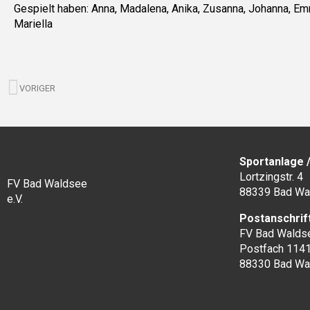
Gespielt haben: Anna, Madalena, Anika, Zusanna, Johanna, Em
Mariella
Zurück
VORIGER
Sportanlage 
Lortzingstr. 4
FV Bad Waldsee
88339 Bad Wa
e.V.
Postanschrif
FV Bad Waldse
Postfach 114
88330 Bad Wa