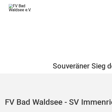
Zum
Inhalt
springen
Souveräner Sieg d
FV Bad Waldsee - SV Immenrie