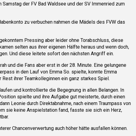
en Samstag der FV Bad Waldsee und der SV Immenried zum
hr Habenkonto zu verbuchen nahmen die Mädels des FVW das
 gekonntem Pressing aber leider ohne Torabschluss, diese
 kamen selten aus ihrer eigenen Hälfte heraus und wenn doch,
n. Und diese leitete sofort den nächsten Angriff ein.
arah und die Fans aber erst in der 28. Minute. Eine gelungene
Querpass in den Lauf von Emma So. spielte, konnte Emma
 Rest ihrer Teamkolleginnen ein ganz starkes Spiel.
aufen und kontrollierte die Begegnung in allen Belangen. In
osition spielte und ihre Aufgabe gut meisterte, durch einen
te dann Leonie durch Direktabnahme, nach einem Traumpass von
m sie keine Anspielstation fand, fasste sie sich ein Herz,
tbar.
enterer Chancenverwertung auch höher hätte ausfallen können.