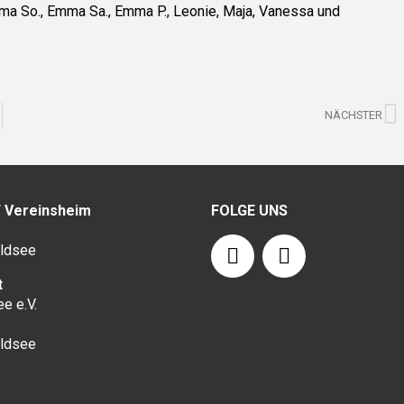
ma So., Emma Sa., Emma P., Leonie, Maja, Vanessa und
N
NÄCHSTER
/ Vereinsheim
FOLGE UNS
F
I
ldsee
a
n
c
s
t
e e.V.
e
t
1
b
a
ldsee
o
g
o
r
k
a