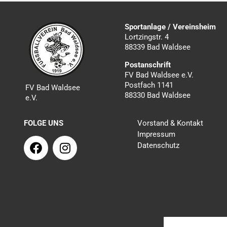
Sportanlage / Vereinsheim
Lortzingstr. 4
88339 Bad Waldsee
Postanschrift
FV Bad Waldsee e.V.
Postfach 1141
FV Bad Waldsee
88330 Bad Waldsee
e.V.
FOLGE UNS
Vorstand & Kontakt
Impressum
F
I
Datenschutz
a
n
c
s
e
t
b
a
o
g
o
r
k
a