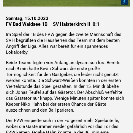
Sonntag, 15.10.2023
FV Bad Waldsee 1B – SV Haisterkirch II 0:1
Im Spiel der 1B des FVW gegen die zweite Mannschaft des
SVH begrüßten die Hausherren das Team mit dem besten
Angriff der Liga. Alles war bereit für ein spannendes
Lokalderby.
Beide Teams legten von Anfang an dynamisch los. Bereits
nach 9 min hatte Kevin Schwarz die erste große
Tormöglichkeit für den Gastgeber, die leider nicht genutzt
werden konnte. Die Schwarz-Weißen konnten in der ersten
Viertelstunde das Spiel gestalten. In der 15. Min dribbelte
sich Jonas Teufel auf das Gästetor. Der Abschluß verfehlte
das Gästetor nur knapp. Wenige Minuten später konnte sich
Keeper Niko Hahn bei der ersten Chance der Gäste
auszeichnen und den Ball parieren.
Der FVW erspielte sich in der Folgezeit mehr Spielanteile,
wobei die Gäste immer wieder gefährlich vor das Tor des
FVW kamen. Goalie Hahn konnte in der 36. min eine