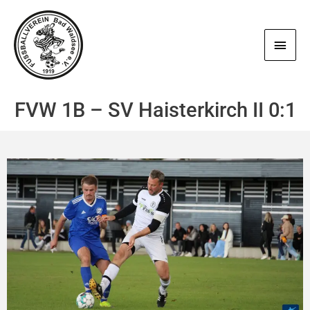
Zum
Haup
Inhalt
springen
FVW 1B – SV Haisterkirch II 0:1