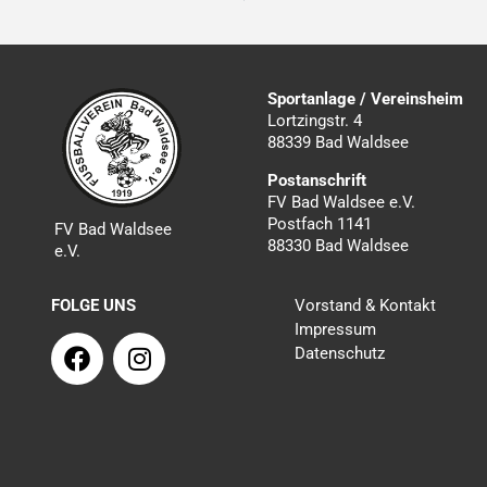
Sportanlage / Vereinsheim
Lortzingstr. 4
88339 Bad Waldsee
Postanschrift
FV Bad Waldsee e.V.
Postfach 1141
FV Bad Waldsee
88330 Bad Waldsee
e.V.
FOLGE UNS
Vorstand & Kontakt
Impressum
F
I
Datenschutz
a
n
c
s
e
t
b
a
o
g