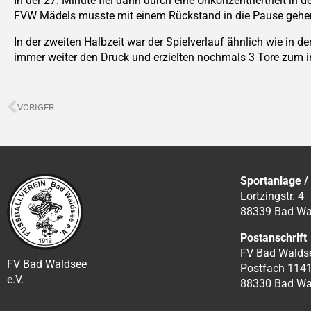
In der 27. Minute fiel dann durch eine
Unkonzentriertheit in 
FVW Mädels musste mit einem
Rückstand in die Pause gehe
In der zweiten Halbzeit war der Spielverlauf ähnlich wie in de
immer weiter den Druck und erzielten nochmals 3 Tore zum 
Zurück
VORIGER
Sportanlage /
Lortzingstr. 4
88339 Bad Wa
Postanschrift
FV Bad Waldse
FV Bad Waldsee
Postfach 114
e.V.
88330 Bad Wa