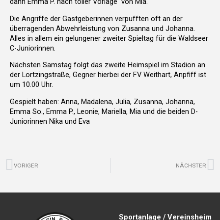
dann Emma P. nach toller Vorlage von Mia.
Die Angriffe der Gastgeberinnen verpufften oft an der
überragenden Abwehrleistung von Zusanna und Johanna.
Alles in allem ein gelungener zweiter Spieltag für die Waldseer
C-Juniorinnen.
Nächsten Samstag folgt das zweite Heimspiel im Stadion an
der Lortzingstraße, Gegner hierbei der FV Weithart, Anpfiff ist
um 10.00 Uhr.
Gespielt haben: Anna, Madalena, Julia, Zusanna, Johanna,
Emma So., Emma P., Leonie, Mariella, Mia und die beiden D-
Juniorinnen Nika und Eva
Zurück
N
VORIGER
NÄCHSTER
Sportanlage / Vereinsheim