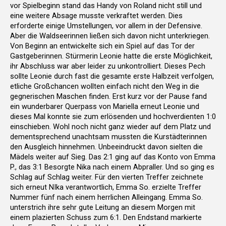
vor Spielbeginn stand das Handy von Roland nicht still und
eine weitere Absage musste verkraftet werden. Dies
erforderte einige Umstellungen, vor allem in der Defensive.
Aber die Waldseerinnen ließen sich davon nicht unterkriegen.
Von Beginn an entwickelte sich ein Spiel auf das Tor der
Gastgeberinnen. Stürmerin Leonie hatte die erste Möglichkeit,
ihr Abschluss war aber leider zu unkontrolliert. Dieses Pech
sollte Leonie durch fast die gesamte erste Halbzeit verfolgen,
etliche Großchancen wollten einfach nicht den Weg in die
gegnerischen Maschen finden. Erst kurz vor der Pause fand
ein wunderbarer Querpass von Mariella erneut Leonie und
dieses Mal konnte sie zum erlösenden und hochverdienten 1:0
einschieben. Wohl noch nicht ganz wieder auf dem Platz und
dementsprechend unachtsam mussten die Kurstädterinnen
den Ausgleich hinnehmen. Unbeeindruckt davon sielten die
Mädels weiter auf Sieg. Das 2:1 ging auf das Konto von Emma
P., das 3:1 Besorgte Nika nach einem Abpraller. Und so ging es
Schlag auf Schlag weiter. Für den vierten Treffer zeichnete
sich erneut NIka verantwortlich, Emma So. erzielte Treffer
Nummer fünf nach einem herrlichen Alleingang. Emma So.
unterstrich ihre sehr gute Leitung an diesem Morgen mit
einem plazierten Schuss zum 6:1. Den Endstand markierte