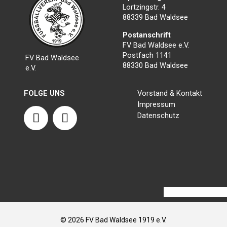
Lortzingstr. 4
88339 Bad Waldsee
Postanschrift
FV Bad Waldsee e.V.
Postfach 1141
FV Bad Waldsee
88330 Bad Waldsee
e.V.
FOLGE UNS
Vorstand & Kontakt
Impressum
F
I
Datenschutz
a
n
c
s
e
t
b
a
o
g
o
r
k
a
m
© 2026 FV Bad Waldsee 1919 e.V.