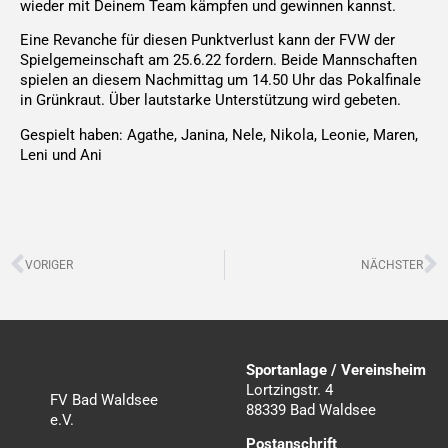
wieder mit Deinem Team kämpfen und gewinnen kannst.
Eine Revanche für diesen Punktverlust kann der FVW der
Spielgemeinschaft am 25.6.22 fordern. Beide Mannschaften
spielen an diesem Nachmittag um 14.50 Uhr das Pokalfinale
in Grünkraut. Über lautstarke Unterstützung wird gebeten.
Gespielt haben: Agathe, Janina, Nele, Nikola, Leonie, Maren,
Leni und Ani
Zurück
N
VORIGER
NÄCHSTER
Sportanlage / Vereinsheim
Lortzingstr. 4
FV Bad Waldsee
88339 Bad Waldsee
e.V.
Postanschrift