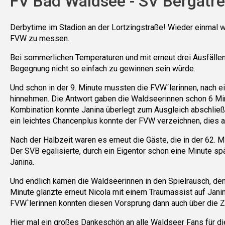
FV Bad Waldsee - SV Bergatreu
Derbytime im Stadion an der Lortzingstraße! Wieder einmal 
FVW zu messen.
Bei sommerlichen Temperaturen und mit erneut drei Ausfällen
Begegnung nicht so einfach zu gewinnen sein würde.
Und schon in der 9. Minute mussten die FVW´lerinnen, nach ei
hinnehmen. Die Antwort gaben die Waldseerinnen schon 6 Min
Kombination konnte Janina überlegt zum Ausgleich abschließe
ein leichtes Chancenplus konnte der FVW verzeichnen, dies ab
Nach der Halbzeit waren es erneut die Gäste, die in der 62. 
Der SVB egalisierte, durch ein Eigentor schon eine Minute sp
Janina.
Und endlich kamen die Waldseerinnen in den Spielrausch, den d
Minute glänzte erneut Nicola mit einem Traumassist auf Janin
FVW`lerinnen konnten diesen Vorsprung dann auch über die Ze
Hier mal ein großes Dankeschön an alle Waldseer Fans für di