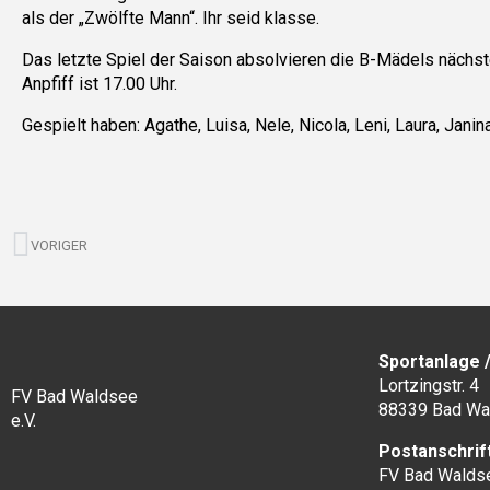
als der „Zwölfte Mann“. Ihr seid klasse.
Das letzte Spiel der Saison absolvieren die B-Mädels näch
Anpfiff ist 17.00 Uhr.
Gespielt haben: Agathe, Luisa, Nele, Nicola, Leni, Laura, Jan
Zurück
VORIGER
Sportanlage 
Lortzingstr. 4
FV Bad Waldsee
88339 Bad Wa
e.V.
Postanschrif
FV Bad Waldse