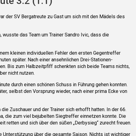
te 3:2 (1:1)
war der SV Bergatreute zu Gast um sich mit den Mädels des
, wusste das Team um Trainer Sandro Ivic, dass die
nem kleinen individuellen Fehler den ersten Gegentreffer
uten später. Nach einer ansehnlichen Drei-Stationen-
n. Bis zum Halbzeitpfiff schenkten sich beide Teams nichts,
er nicht nutzen.
Minute durch einen schönen Schuss in Führung gehen konnten.
äter, selbst den Vorsprung wieder, nach einer prima Ecke von
ie Zuschauer und der Trainer sich erhofft hatten. In der 66.
a, die zum viel bejubelten Siegtreffer einnetzen konnte. Die
it retten und sich über den süßen „Derbysieg“ zurecht freuen.
e Unterstützung über die gesamte Saison. Nichts ist wichtiger