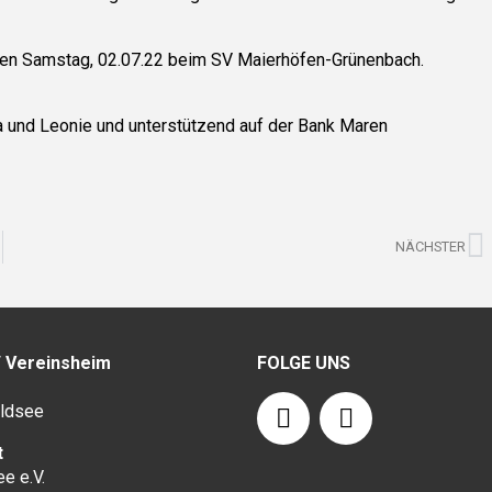
sten Samstag, 02.07.22 beim SV Maierhöfen-Grünenbach.
ina und Leonie und unterstützend auf der Bank Maren
N
NÄCHSTER
/ Vereinsheim
FOLGE UNS
F
I
ldsee
a
n
c
s
t
e e.V.
e
t