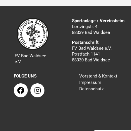
Sportanlage / Vereinsheim
Lortzingstr. 4
88339 Bad Waldsee
Postanschrift
FV Bad Waldsee e.V.
Postfach 1141
FV Bad Waldsee
88330 Bad Waldsee
e.V.
FOLGE UNS
Vorstand & Kontakt
Impressum
F
I
Datenschutz
a
n
c
s
e
t
b
a
o
g
o
r