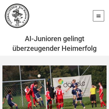
Zum
Haup
Inhalt
springen
AI-Junioren gelingt
überzeugender Heimerfolg