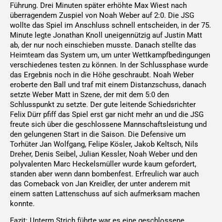
Führung. Drei Minuten später erhöhte Max Wiest nach
überragendem Zuspiel von Noah Weber auf 2:0. Die JSG
wollte das Spiel im Anschluss schnell entscheiden, in der 75.
Minute legte Jonathan Knoll uneigennützig auf Justin Matt
ab, der nur noch einschieben musste. Danach stellte das
Heimteam das System um, um unter Wettkampfbedingungen
verschiedenes testen zu können. In der Schlussphase wurde
das Ergebnis noch in die Höhe geschraubt. Noah Weber
eroberte den Ball und traf mit einem Distanzschuss, danach
setzte Weber Matt in Szene, der mit dem 5:0 den
Schlusspunkt zu setzte. Der gute leitende Schiedsrichter
Felix Dürr pfiff das Spiel erst gar nicht mehr an und die JSG
freute sich über die geschlossene Mannschaftsleistung und
den gelungenen Start in die Saison. Die Defensive um
Torhüter Jan Wolfgang, Felipe Kösler, Jakob Keltsch, Nils
Dreher, Denis Seibel, Julian Kessler, Noah Weber und den
polyvalenten Marc Heckelsmüller wurde kaum gefordert,
standen aber wenn dann bombenfest. Erfreulich war auch
das Comeback von Jan Kreidler, der unter anderem mit
einem satten Lattenschuss auf sich aufmerksam machen
konnte.
Fazit: Unterm Strich führte war es eine geschlossene