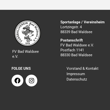
Sportanlage / Vereinsheim
Lortzingstr. 4
88339 Bad Waldsee
Postanschrift
FV Bad Waldsee e.V.
Postfach 1141
FV Bad Waldsee
88330 Bad Waldsee
e.V.
FOLGE UNS
Vorstand & Kontakt
Impressum
F
I
Datenschutz
a
n
c
s
e
t
b
a
o
g