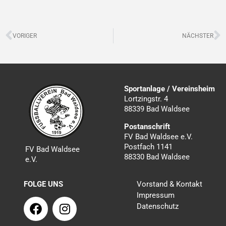
Zurück
N
VORIGER
NÄCHSTER
Sportanlage / Vereinsheim
Lortzingstr. 4
88339 Bad Waldsee
Postanschrift
FV Bad Waldsee e.V.
Postfach 1141
FV Bad Waldsee
88330 Bad Waldsee
e.V.
FOLGE UNS
Vorstand & Kontakt
Impressum
F
I
Datenschutz
a
n