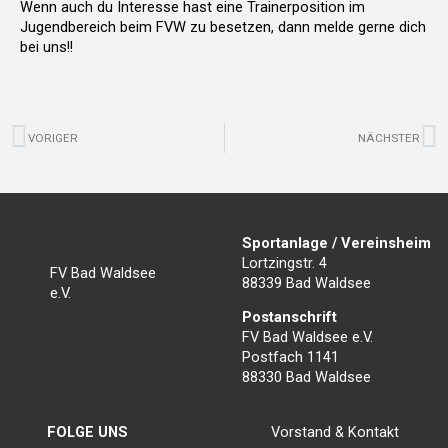
Wenn auch du Interesse hast eine Trainerposition im
Jugendbereich beim FVW zu besetzen, dann melde gerne dich
bei uns!!
Zurück
N
VORIGER
NÄCHSTER
Sportanlage / Vereinsheim
Lortzingstr. 4
FV Bad Waldsee
88339 Bad Waldsee
e.V.
Postanschrift
FV Bad Waldsee e.V.
Postfach 1141
88330 Bad Waldsee
FOLGE UNS
Vorstand & Kontakt