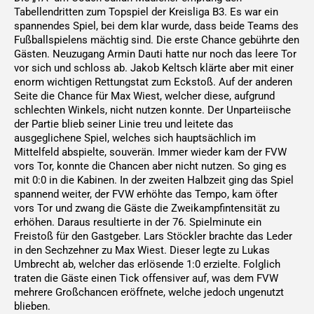
Tabellendritten zum Topspiel der Kreisliga B3. Es war ein
spannendes Spiel, bei dem klar wurde, dass beide Teams des
Fußballspielens mächtig sind. Die erste Chance gebührte den
Gästen. Neuzugang Armin Dauti hatte nur noch das leere Tor
vor sich und schloss ab. Jakob Keltsch klärte aber mit einer
enorm wichtigen Rettungstat zum Eckstoß. Auf der anderen
Seite die Chance für Max Wiest, welcher diese, aufgrund
schlechten Winkels, nicht nutzen konnte. Der Unparteiische
der Partie blieb seiner Linie treu und leitete das
ausgeglichene Spiel, welches sich hauptsächlich im
Mittelfeld abspielte, souverän. Immer wieder kam der FVW
vors Tor, konnte die Chancen aber nicht nutzen. So ging es
mit 0:0 in die Kabinen. In der zweiten Halbzeit ging das Spiel
spannend weiter, der FVW erhöhte das Tempo, kam öfter
vors Tor und zwang die Gäste die Zweikampfintensität zu
erhöhen. Daraus resultierte in der 76. Spielminute ein
Freistoß für den Gastgeber. Lars Stöckler brachte das Leder
in den Sechzehner zu Max Wiest. Dieser legte zu Lukas
Umbrecht ab, welcher das erlösende 1:0 erzielte. Folglich
traten die Gäste einen Tick offensiver auf, was dem FVW
mehrere Großchancen eröffnete, welche jedoch ungenutzt
blieben.