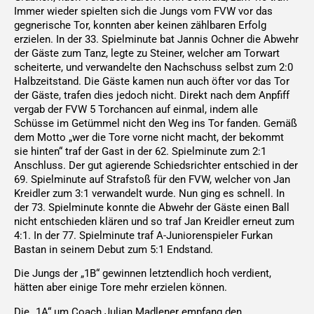
Immer wieder spielten sich die Jungs vom FVW vor das
gegnerische Tor, konnten aber keinen zählbaren Erfolg
erzielen. In der 33. Spielminute bat Jannis Ochner die Abwehr
der Gäste zum Tanz, legte zu Steiner, welcher am Torwart
scheiterte, und verwandelte den Nachschuss selbst zum 2:0
Halbzeitstand. Die Gäste kamen nun auch öfter vor das Tor
der Gäste, trafen dies jedoch nicht. Direkt nach dem Anpfiff
vergab der FVW 5 Torchancen auf einmal, indem alle
Schüsse im Getümmel nicht den Weg ins Tor fanden. Gemäß
dem Motto „wer die Tore vorne nicht macht, der bekommt
sie hinten“ traf der Gast in der 62. Spielminute zum 2:1
Anschluss. Der gut agierende Schiedsrichter entschied in der
69. Spielminute auf Strafstoß für den FVW, welcher von Jan
Kreidler zum 3:1 verwandelt wurde. Nun ging es schnell. In
der 73. Spielminute konnte die Abwehr der Gäste einen Ball
nicht entschieden klären und so traf Jan Kreidler erneut zum
4:1. In der 77. Spielminute traf A-Juniorenspieler Furkan
Bastan in seinem Debut zum 5:1 Endstand.
Die Jungs der „1B“ gewinnen letztendlich hoch verdient,
hätten aber einige Tore mehr erzielen können.
Die „1A“ um Coach Julian Madlener empfang den