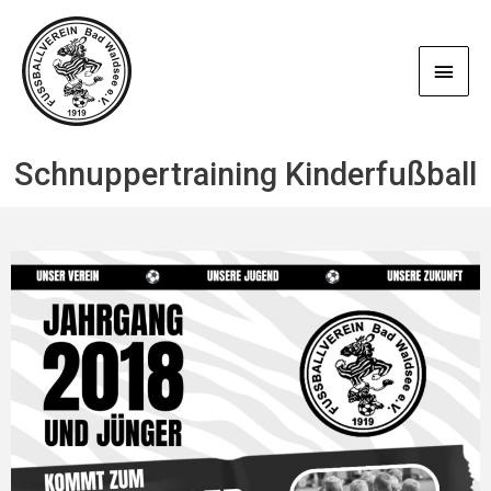
Zum
Haup
Inhalt
springen
Schnuppertraining Kinderfußball