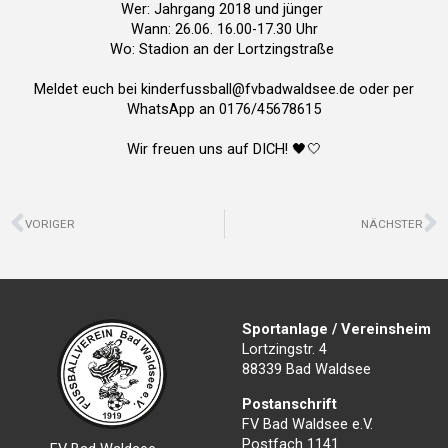
Wer: Jahrgang 2018 und jünger
Wann: 26.06. 16.00-17.30 Uhr
Wo: Stadion an der Lortzingstraße
Meldet euch bei kinderfussball@fvbadwaldsee.de oder per
WhatsApp an 0176/45678615
Wir freuen uns auf DICH! 🖤🤍
Zurück
N
VORIGER
NÄCHSTER
Sportanlage / Vereinsheim
Lortzingstr. 4
88339 Bad Waldsee
Postanschrift
FV Bad Waldsee e.V.
Postfach 1141