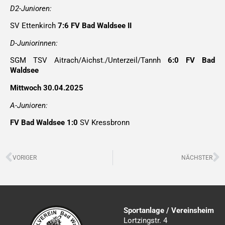
D2-Junioren:
SV Ettenkirch
7:6 FV Bad Waldsee II
D-Juniorinnen:
SGM TSV Aitrach/Aichst./Unterzeil/Tannh
6:0 FV Bad
Waldsee
Mittwoch 30.04.2025
A-Junioren:
FV Bad Waldsee 1:0
SV Kressbronn
Zurück
N
VORIGER
NÄCHSTER
Sportanlage / Vereinsheim
Lortzingstr. 4