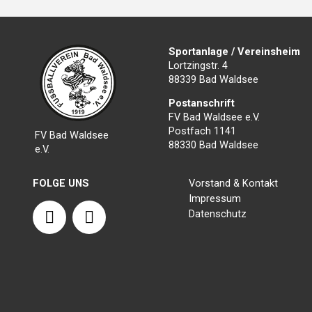
Sportanlage / Vereinsheim
Lortzingstr. 4
88339 Bad Waldsee
Postanschrift
FV Bad Waldsee e.V.
Postfach 1141
FV Bad Waldsee
88330 Bad Waldsee
e.V.
FOLGE UNS
Vorstand & Kontakt
Impressum
F
I
Datenschutz
a
n
c
s
e
t
b
a
o
g
o
r