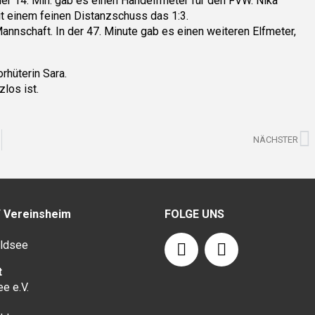
der 14. Min. gab es einen Handelfmeter für den FVW. Nika
it einem feinen Distanzschuss das 1:3.
annschaft. In der 47. Minute gab es einen weiteren Elfmeter,
rhüterin Sara.
los ist.
N
NÄCHSTER
/ Vereinsheim
FOLGE UNS
F
I
ldsee
a
n
c
s
t
e e.V.
e
t
1
b
a