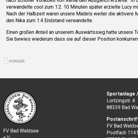
nach schöner Vorarbeit von Xenia den Ausgleich erzielte. In 
verwandelte cool zum 1:2. 10 Minuten später erzielte Lucy m
Nach der Halbzeit waren unsere Mädels weiter die aktivere M
den Nika zum 1:4 Endstand verwandelte.
Einen großen Anteil an unserem Auswärtssieg hatte unsere To
Sie bewies wiederum dass sie auf dieser Position konkurrenz
Zurück
VORIGER
Sportanlage 
Lortzingstr. 4
88339 Bad Wa
Postanschrif
FV Bad Waldse
FV Bad Waldsee
Postfach 114
e.V.