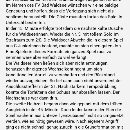
Im Namen des FV Bad Waldsee wünschen wir eine baldige
Genesung und hoffen, dass die Verletzung sich nicht als
schlimm herausstellt. Die Gäste mussten fortan das Spiel in
Unterzahl bestreiten.
In der 15. Minute erfolgte trotzdem die nächste kalte Dusche
für die Waldseerinnen. Wieder die Nr. 5, mit tollem Solo im
Strafraum zum 2:0. Die Waldseer Abwehr, die in diesem Spiel
aus C-Juniorinnen bestand, machte an sich einen guten Job.
Eine Spielerin dieses Formats ein ganzes Spiel raus zu
nehmen wäre aber einfach zu viel verlangt.
Die Waldseerinnen ließen sich aber nicht entmutigen,
benutzten ihr eigenes Wechselkontingent um sich
konditionellen Vorteil zu verschaffen und den Rückstand
wieder auszugleichen. So fiel dann auch nicht unverdient der
Anschlusstreffer in der 31. Nach starkem Tempodribbling
konnte die Torhüterin den Schuss nur abprallen lassen. Der
Nachschuss war dann drin.
Die zweite Halbzeit begann dann wie geplant mit dem frühen
Ausgleich in der 45. Minute. Doch leider konnte der Plan die
Spielmacherin aus Unterzeil „einzubauen“ nicht so umgesetzt
werden, wie es nötig gewesen wäre. Nach eigenem Angriff
ging es nicht schnell genug zurück in die Grundformation mit