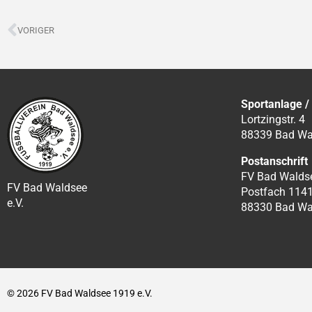
Zurück
VORIGER
Sportanlage /
Lortzingstr. 4
88339 Bad Wa
Postanschrift
FV Bad Waldse
FV Bad Waldsee
Postfach 114
e.V.
88330 Bad Wa
© 2026 FV Bad Waldsee 1919 e.V.