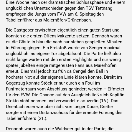
Eine Woche nach der dramatischen Schlussphase und einem
unglücklichen Unentschieden gegen den TSV Tettnang
empfingen die Jungs vom FVW am 6. Spieltag den
Tabellenführer aus Maierhöfen/Grünenbach.
Die Gastgeber erwischten eigentlich einen guten Start und
konnten die ersten Offensivakzente setzen. Dennoch waren
es die Gäste in blau die nach nur sieben gespielten Minuten
in Führung gingen. Ein Freistoß wurde von Senger maximal
unglücklich ins eigene Tor abgefälscht. Die Partie ließ also
nicht lange warten mit den ersten Highlights und nur wenig
später jubelten einige mitgereisten Fans aus Maierhöfen
erneut. Diesmal jedoch zu früh da Cengel den Ball in
höchster Not auf der eigenen Linie klären konnte. Direkt im
Gegenzug konnte Stöckler nur durch ein Foul im
Fünfmeterraum vom Abschluss gehindert werden – Elfmeter
für den FVW. Die Chance auf den Ausgleich ließ sich Kapitän
Stokic nicht nehmen und verwandelte souverän (16.). Das
Unentschieden war aber nicht von langer Dauer, Greiter
sorgte mit einen Distanzschuss für die erneute Führung des
Tabellenführers (21.).
Dennoch waren auch die Waldseer gut in der Partie, die