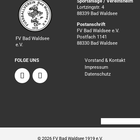
Sportanlage / Vereinsheim
Lortzingstr. 4
88339 Bad Waldsee
Postanschrift
FV Bad Waldsee e.V.
Postfach 1141
FV Bad Waldsee
88330 Bad Waldsee
e.V.
FOLGE UNS
Vorstand & Kontakt
Impressum
F
I
Datenschutz
a
n
c
s
e
t
b
a
o
g
o
r
k
a
m
© 2026 FV Bad Waldsee 1919 e.V.