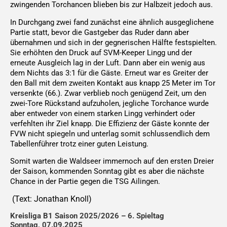
zwingenden Torchancen blieben bis zur Halbzeit jedoch aus.
In Durchgang zwei fand zunächst eine ähnlich ausgeglichene
Partie statt, bevor die Gastgeber das Ruder dann aber
übernahmen und sich in der gegnerischen Hälfte festspielten.
Sie erhöhten den Druck auf SVM-Keeper Lingg und der
erneute Ausgleich lag in der Luft. Dann aber ein wenig aus
dem Nichts das 3:1 für die Gäste. Erneut war es Greiter der
den Ball mit dem zweiten Kontakt aus knapp 25 Meter im Tor
versenkte (66.). Zwar verblieb noch genügend Zeit, um den
zwei-Tore Rückstand aufzuholen, jegliche Torchance wurde
aber entweder von einem starken Lingg verhindert oder
verfehlten ihr Ziel knapp. Die Effizienz der Gäste konnte der
FVW nicht spiegeln und unterlag somit schlussendlich dem
Tabellenführer trotz einer guten Leistung.
Somit warten die Waldseer immernoch auf den ersten Dreier
der Saison, kommenden Sonntag gibt es aber die nächste
Chance in der Partie gegen die TSG Ailingen.
(Text: Jonathan Knoll)
Kreisliga B1
Saison 2025/2026 – 6. Spieltag
Sonntag, 07.09.2025