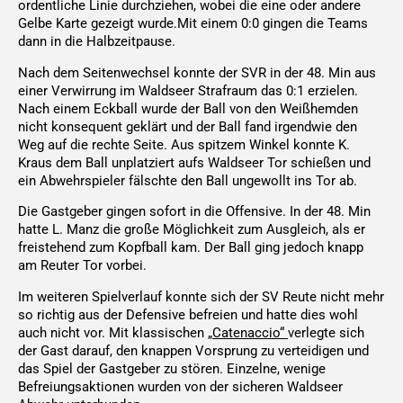
ordentliche Linie durchziehen, wobei die eine oder andere
Gelbe Karte gezeigt wurde.Mit einem 0:0 gingen die Teams
dann in die Halbzeitpause.
Nach dem Seitenwechsel konnte der SVR in der 48. Min aus
einer Verwirrung im Waldseer Strafraum das 0:1 erzielen.
Nach einem Eckball wurde der Ball von den Weißhemden
nicht konsequent geklärt und der Ball fand irgendwie den
Weg auf die rechte Seite. Aus spitzem Winkel konnte K.
Kraus dem Ball unplatziert aufs Waldseer Tor schießen und
ein Abwehrspieler fälschte den Ball ungewollt ins Tor ab.
Die Gastgeber gingen sofort in die Offensive. In der 48. Min
hatte L. Manz die große Möglichkeit zum Ausgleich, als er
freistehend zum Kopfball kam. Der Ball ging jedoch knapp
am Reuter Tor vorbei.
Im weiteren Spielverlauf konnte sich der SV Reute nicht mehr
so richtig aus der Defensive befreien und hatte dies wohl
auch nicht vor. Mit klassischen
„Catenaccio“
verlegte sich
der Gast darauf, den knappen Vorsprung zu verteidigen und
das Spiel der Gastgeber zu stören. Einzelne, wenige
Befreiungsaktionen wurden von der sicheren Waldseer