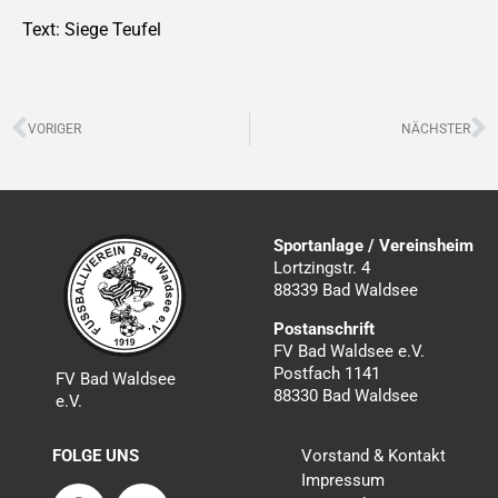
Text: Siege Teufel
Zurück
N
VORIGER
NÄCHSTER
Sportanlage / Vereinsheim
Lortzingstr. 4
88339 Bad Waldsee
Postanschrift
FV Bad Waldsee e.V.
Postfach 1141
FV Bad Waldsee
88330 Bad Waldsee
e.V.
FOLGE UNS
Vorstand & Kontakt
Impressum
F
I